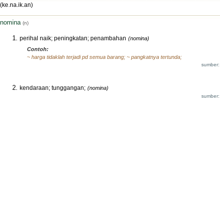
(ke.na.ik.an)
nomina
(n)
perihal naik; peningkatan; penambahan
(nomina)
Contoh:
~ harga tidaklah terjadi pd semua barang; ~ pangkatnya tertunda;
sumber:
kendaraan; tunggangan;
(nomina)
sumber: