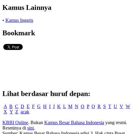
Kamus Lainnya
•
Kamus Inggris
Bookmark
Lihat berdasar huruf depan:
A
B
C
D
E
F
G
H
I
J
K
L
M
N
O
P
Q
R
S
T
U
V
W
X
Y
Z
acak
KBBI Online
. Bukan
Kamus Besar Bahasa Indonesia
yang resmi.
Resminya di
sini
.
Sumber: Kamus Besar Bahasa Indonesia edisi 3. Hak cipta Pusat