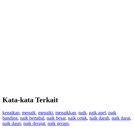
Kata-kata Terkait
kenaikan
,
menaik
,
menaiki
,
menaikkan
,
naik
,
naik apel
,
naik
banding
,
naik bertabal
,
naik besar
,
naik cetak
,
naik darah
,
naik darat
,
naik daun
,
naik derajat
,
naik geram
,