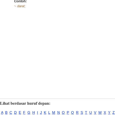
Contoh:
~ darat;
Lihat berdasar huruf depan:
A
B
C
D
E
F
G
H
I
J
K
L
M
N
O
P
Q
R
S
T
U
V
W
X
Y
Z