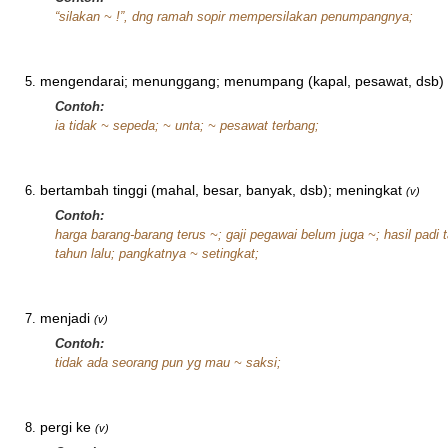
“silakan ~ !”, dng ramah sopir mempersilakan penumpangnya;
mengendarai; menunggang; menumpang (kapal, pesawat, dsb)
Contoh:
ia tidak ~ sepeda; ~ unta; ~ pesawat terbang;
bertambah tinggi (mahal, besar, banyak, dsb); meningkat
(v)
Contoh:
harga barang-barang terus ~; gaji pegawai belum juga ~; hasil padi 
tahun lalu; pangkatnya ~ setingkat;
menjadi
(v)
Contoh:
tidak ada seorang pun yg mau ~ saksi;
pergi ke
(v)