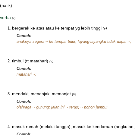
(na.ik)
verba
(v)
bergerak ke atas atau ke tempat yg lebih tinggi
(v)
Contoh:
anaknya segera ~ ke tempat tidur; layang-layangku tidak dapat ~;
timbul (tt matahari)
(v)
Contoh:
matahari ~;
mendaki; menanjak; memanjat
(v)
Contoh:
olahraga ~ gunung; jalan ini ~ terus; ~ pohon jambu;
masuk rumah (melalui tangga); masuk ke kendaraan (angkutan
Contoh: