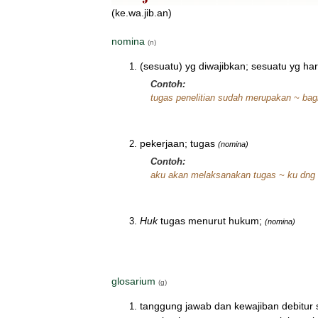
(ke.wa.jib.an)
nomina
(n)
(sesuatu) yg diwajibkan; sesuatu yg ha
Contoh:
tugas penelitian sudah merupakan ~ bagi
pekerjaan; tugas
(nomina)
Contoh:
aku akan melaksanakan tugas ~ ku dng
Huk
tugas menurut hukum;
(nomina)
glosarium
(g)
tanggung jawab dan kewajiban debitur