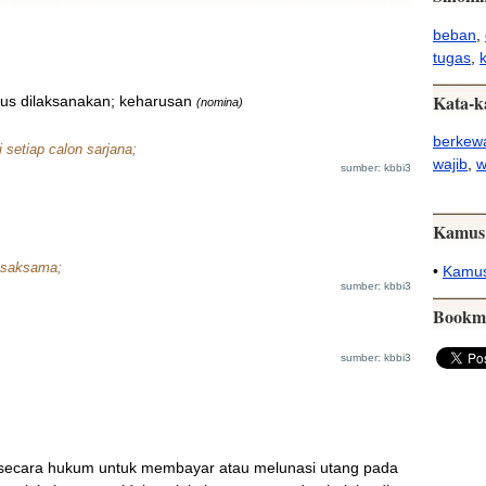
beban
,
tugas
,
Kata-k
rus dilaksanakan; keharusan
(nomina)
berkewa
 setiap calon sarjana;
wajib
,
w
sumber: kbbi3
Kamus
 saksama;
•
Kamus
sumber: kbbi3
Bookm
sumber: kbbi3
 secara hukum untuk membayar atau melunasi utang pada