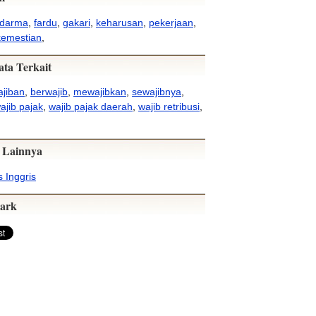
darma
,
fardu
,
gakari
,
keharusan
,
pekerjaan
,
kemestian
,
ata Terkait
jiban
,
berwajib
,
mewajibkan
,
sewajibnya
,
ajib pajak
,
wajib pajak daerah
,
wajib retribusi
,
 Lainnya
 Inggris
ark