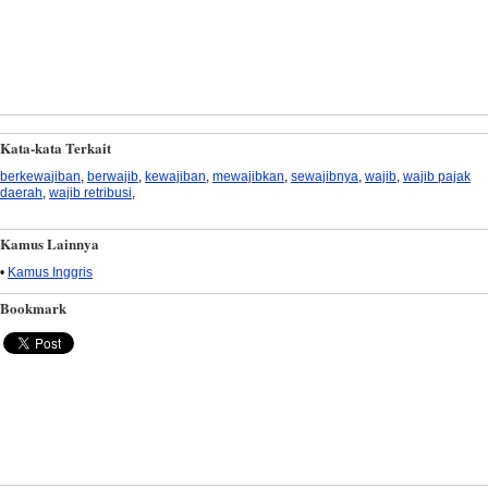
Kata-kata Terkait
berkewajiban
,
berwajib
,
kewajiban
,
mewajibkan
,
sewajibnya
,
wajib
,
wajib pajak
daerah
,
wajib retribusi
,
Kamus Lainnya
•
Kamus Inggris
Bookmark