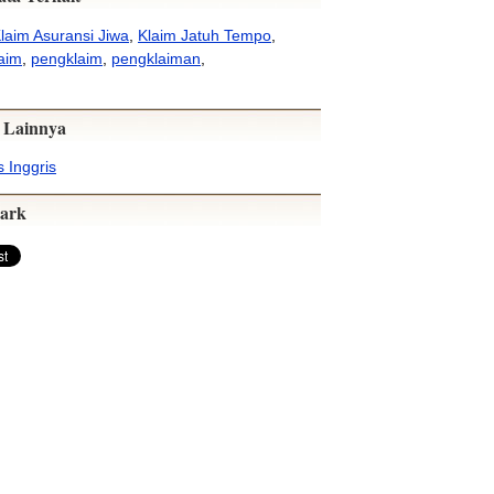
laim Asuransi Jiwa
,
Klaim Jatuh Tempo
,
aim
,
pengklaim
,
pengklaiman
,
 Lainnya
 Inggris
ark