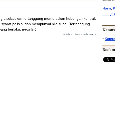
klaim
,
K
mengkl
ang disebabkan tertanggung memutuskan hubungan kontrak
syarat polis sudah mempunyai nilai tunai. Tertanggung
Kamus
yang berlaku.
(glosarium)
sumber: Glosarium bps.go.id
•
Kamus
Bookm