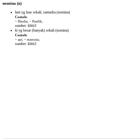
nomina
(n)
laut yg luas sekali; samudra
(nomina)
Contoh:
~ Hindia; ~ Pasifik;
sumber: kbbi3
ki
yg besar (banyak) sekali
(nomina)
Contoh:
~ api; ~ manusia;
sumber: kbbi3