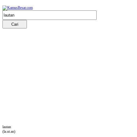
lautan
(la.ut.an)