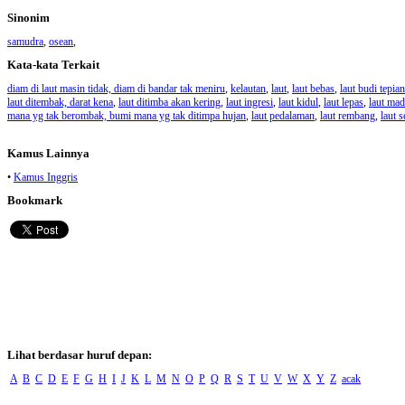
Sinonim
samudra
,
osean
,
Kata-kata Terkait
diam di laut masin tidak, diam di bandar tak meniru
,
kelautan
,
laut
,
laut bebas
,
laut budi tepian
laut ditembak, darat kena
,
laut ditimba akan kering
,
laut ingresi
,
laut kidul
,
laut lepas
,
laut ma
mana yg tak berombak, bumi mana yg tak ditimpa hujan
,
laut pedalaman
,
laut rembang
,
laut 
Kamus Lainnya
•
Kamus Inggris
Bookmark
Lihat berdasar huruf depan:
A
B
C
D
E
F
G
H
I
J
K
L
M
N
O
P
Q
R
S
T
U
V
W
X
Y
Z
acak