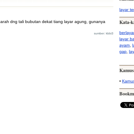
layar t
Kata-k
earah dng tali bubutan dekat tiang layar agung, gunanya
berlaya
sumber: kbbi3
layar b
ayam
,
gap
,
la
Kamus
•
Kamus
Bookm