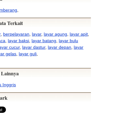
emberang
,
ata Terkait
r
,
berpelayaran
,
layar
,
layar agung
,
layar apit
,
aca
,
layar baksi
,
layar batang
,
layar bulu
layar cucur
,
layar dastur
,
layar depan
,
layar
yar gelas
,
layar guli
,
 Lainnya
 Inggris
ark