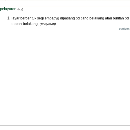
pelayaran
(lay)
layar berbentuk segi empat yg dipasang pd tiang belakang atau buritan pd
depan-belakang;
(pelayaran)
sumber: