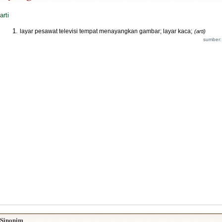
arti
layar pesawat televisi tempat menayangkan gambar; layar kaca;
(arti)
sumber:
Sinonim