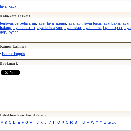
layar kaca
,
Kata-kata Terkait
berlayar
,
berpelayaran
,
layar
,
layar agung
,
layar apit
,
layar baca
,
layar baksi
,
layar
batang
,
layar bubutan
,
layar bulu ayam
,
layar cucur
,
layar dastur
,
layar depan
,
laya
gap
,
layar guli
,
Kamus Lainnya
•
Kamus Inggris
Bookmark
Lihat berdasar huruf depan:
A
B
C
D
E
F
G
H
I
J
K
L
M
N
O
P
Q
R
S
T
U
V
W
X
Y
Z
acak