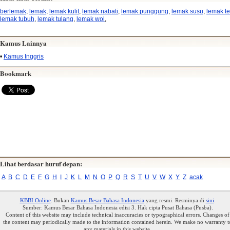
berlemak
,
lemak
,
lemak kulit
,
lemak nabati
,
lemak punggung
,
lemak susu
,
lemak te
lemak tubuh
,
lemak tulang
,
lemak wol
,
Kamus Lainnya
•
Kamus Inggris
Bookmark
Lihat berdasar huruf depan:
A
B
C
D
E
F
G
H
I
J
K
L
M
N
O
P
Q
R
S
T
U
V
W
X
Y
Z
acak
KBBI Online
. Bukan
Kamus Besar Bahasa Indonesia
yang resmi. Resminya di
sini
.
Sumber: Kamus Besar Bahasa Indonesia edisi 3. Hak cipta Pusat Bahasa (Pusba).
Content of this website may include technical inaccuracies or typographical errors. Changes of
the content may periodically made to the information contained herein. We make no warranty t
any materials in this website.