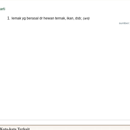
arti
lemak yg berasal dr hewan ternak, ikan, dsb;
(arti)
sumber:
Kata-kata Terkait