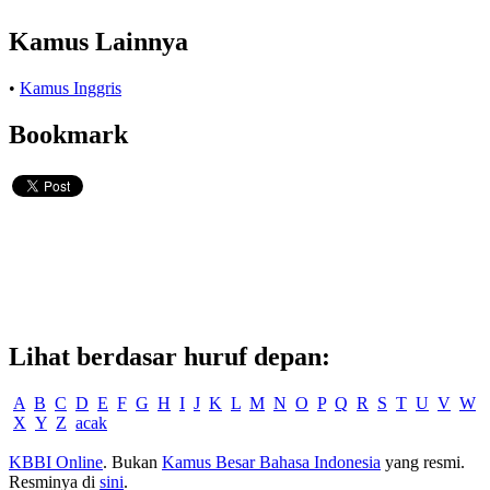
Kamus Lainnya
•
Kamus Inggris
Bookmark
Lihat berdasar huruf depan:
A
B
C
D
E
F
G
H
I
J
K
L
M
N
O
P
Q
R
S
T
U
V
W
X
Y
Z
acak
KBBI Online
. Bukan
Kamus Besar Bahasa Indonesia
yang resmi.
Resminya di
sini
.