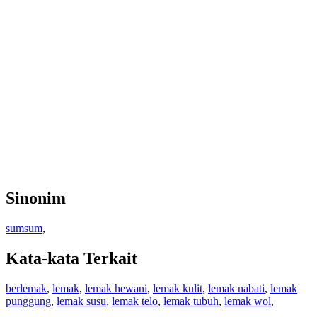
Sinonim
sumsum
,
Kata-kata Terkait
berlemak
,
lemak
,
lemak hewani
,
lemak kulit
,
lemak nabati
,
lemak
punggung
,
lemak susu
,
lemak telo
,
lemak tubuh
,
lemak wol
,