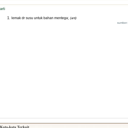
arti
lemak dr susu untuk bahan mentega;
(arti)
sumber:
Kata-kata Terkait