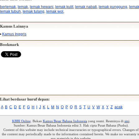
berlemak
,
lemak
,
lemak hewani
,
lemak kulit
,
lemak nabati
,
lemak punggung
,
lemak
lemak tubuh
,
lemak tulang
,
lemak wol
,
Kamus Lainnya
•
Kamus Inggris
Bookmark
Lihat berdasar huruf depan:
A
B
C
D
E
F
G
H
I
J
K
L
M
N
O
P
Q
R
S
T
U
V
W
X
Y
Z
acak
KBBI Online
. Bukan
Kamus Besar Bahasa Indonesia
yang resmi. Resminya di
sini
.
Sumber: Kamus Besar Bahasa Indonesia edisi 3. Hak cipta Pusat Bahasa (Pusba).
Content of this website may include technical inaccuracies or typographical errors. Changes of
the content may periodically made to the information contained herein. We make no warranty t
any materials in this website.