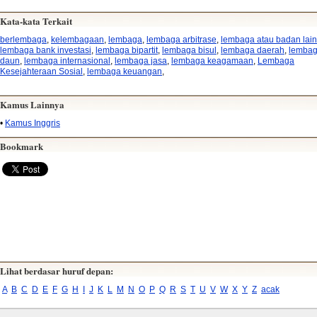
Kata-kata Terkait
berlembaga
,
kelembagaan
,
lembaga
,
lembaga arbitrase
,
lembaga atau badan lain
lembaga bank investasi
,
lembaga bipartit
,
lembaga bisul
,
lembaga daerah
,
lemba
daun
,
lembaga internasional
,
lembaga jasa
,
lembaga keagamaan
,
Lembaga
Kesejahteraan Sosial
,
lembaga keuangan
,
Kamus Lainnya
•
Kamus Inggris
Bookmark
Lihat berdasar huruf depan:
A
B
C
D
E
F
G
H
I
J
K
L
M
N
O
P
Q
R
S
T
U
V
W
X
Y
Z
acak