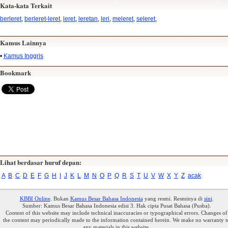
Kata-kata Terkait
berleret
,
berleret-leret
,
leret
,
leretan
,
leri
,
meleret
,
seleret
,
Kamus Lainnya
•
Kamus Inggris
Bookmark
Lihat berdasar huruf depan:
A
B
C
D
E
F
G
H
I
J
K
L
M
N
O
P
Q
R
S
T
U
V
W
X
Y
Z
acak
KBBI Online
. Bukan
Kamus Besar Bahasa Indonesia
yang resmi. Resminya di
sini
.
Sumber: Kamus Besar Bahasa Indonesia edisi 3. Hak cipta Pusat Bahasa (Pusba).
Content of this website may include technical inaccuracies or typographical errors. Changes of
the content may periodically made to the information contained herein. We make no warranty t
any materials in this website.