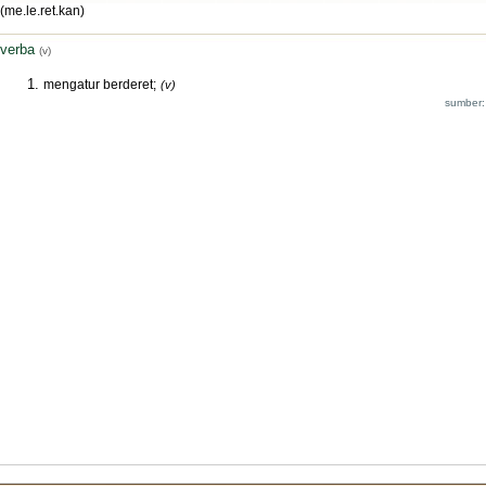
(me.le.ret.kan)
verba
(v)
mengatur berderet;
(v)
sumber: