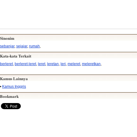
Sinonim
sebanjar
,
sejajar
,
rumah
,
Kata-kata Terkait
berleret
,
berleret-leret
,
leret
,
leretan
,
leri
,
meleret
,
meleretkan
,
Kamus Lainnya
•
Kamus Inggris
Bookmark