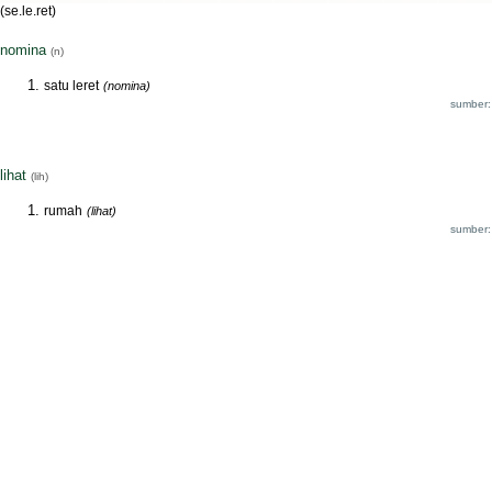
(se.le.ret)
nomina
(n)
satu leret
(nomina)
sumber:
lihat
(lih)
rumah
(lihat)
sumber: