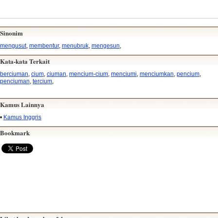
Sinonim
mengusut
,
membentur
,
menubruk
,
mengesun
,
Kata-kata Terkait
berciuman
,
cium
,
ciuman
,
mencium-cium
,
menciumi
,
menciumkan
,
pencium
,
penciuman
,
tercium
,
Kamus Lainnya
•
Kamus Inggris
Bookmark