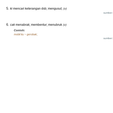
ki
mencari keterangan dsb; mengusut;
(v)
sumber:
cak
menabrak; membentur; menubruk
(v)
Contoh:
mobil itu ~ gerobak;
sumber: