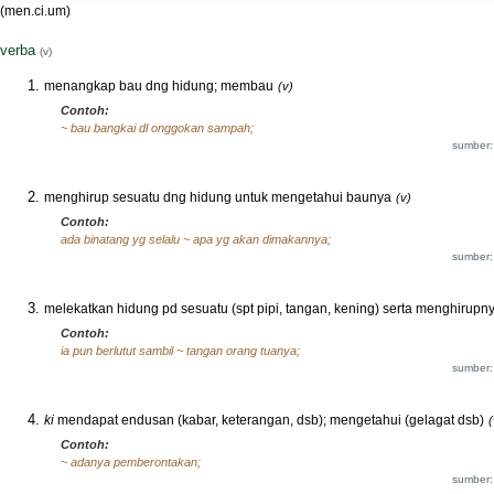
(men.ci.um)
verba
(v)
menangkap bau dng hidung; membau
(v)
Contoh:
~ bau bangkai dl onggokan sampah;
sumber:
menghirup sesuatu dng hidung untuk mengetahui baunya
(v)
Contoh:
ada binatang yg selalu ~ apa yg akan dimakannya;
sumber:
melekatkan hidung pd sesuatu (spt pipi, tangan, kening) serta menghirupn
Contoh:
ia pun berlutut sambil ~ tangan orang tuanya;
sumber:
ki
mendapat endusan (kabar, keterangan, dsb); mengetahui (gelagat dsb)
(
Contoh:
~ adanya pemberontakan;
sumber: