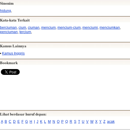
Sinonim
hidung
,
Kata-kata Terkait
berciuman
,
cium
,
ciuman
,
mencium
,
mencium-cium
,
menciumi
,
menciumkan
,
penciuman
,
tercium
,
Kamus Lainnya
•
Kamus Inggris
Bookmark
Lihat berdasar huruf depan:
A
B
C
D
E
F
G
H
I
J
K
L
M
N
O
P
Q
R
S
T
U
V
W
X
Y
Z
acak