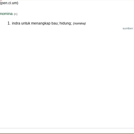
(pen.ci.um)
nomina
(n)
indra untuk menangkap bau; hidung;
(nomina)
sumber: