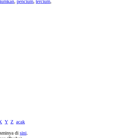
iumkan
,
pencium
,
tercium
,
X
Y
Z
acak
sminya di
sini
.