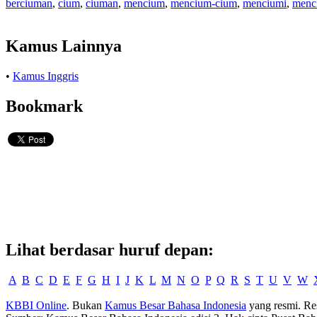
berciuman
,
cium
,
ciuman
,
mencium
,
mencium-cium
,
menciumi
,
menc
Kamus Lainnya
•
Kamus Inggris
Bookmark
Lihat berdasar huruf depan:
A
B
C
D
E
F
G
H
I
J
K
L
M
N
O
P
Q
R
S
T
U
V
W
KBBI Online
. Bukan
Kamus Besar Bahasa Indonesia
yang resmi. Re