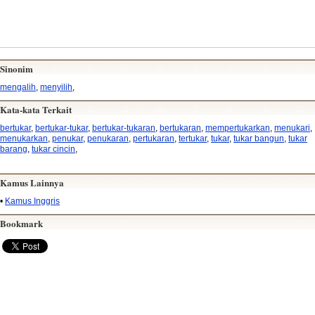
Sinonim
mengalih
,
menyilih
,
Kata-kata Terkait
bertukar
,
bertukar-tukar
,
bertukar-tukaran
,
bertukaran
,
mempertukarkan
,
menukari
,
menukarkan
,
penukar
,
penukaran
,
pertukaran
,
tertukar
,
tukar
,
tukar bangun
,
tukar
barang
,
tukar cincin
,
Kamus Lainnya
•
Kamus Inggris
Bookmark