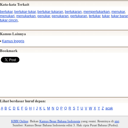
Kata-kata Terkait
bertukar
,
bertukar-tukar
,
bertukar-tukaran
,
bertukaran
,
mempertukarkan
,
menukar
,
menukari
,
menukarkan
,
penukar
,
penukaran
,
pertukaran
,
tertukar
,
tukar
,
tukar bara
tukar cincin
,
Kamus Lainnya
•
Kamus Inggris
Bookmark
Lihat berdasar huruf depan:
A
B
C
D
E
F
G
H
I
J
K
L
M
N
O
P
Q
R
S
T
U
V
W
X
Y
Z
acak
KBBI Online
. Bukan
Kamus Besar Bahasa Indonesia
yang resmi. Resminya di
sini
.
Sumber: Kamus Besar Bahasa Indonesia edisi 3. Hak cipta Pusat Bahasa (Pusba).