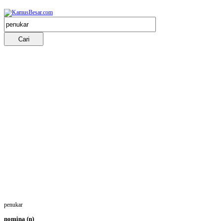
penukar
nomina
(n)