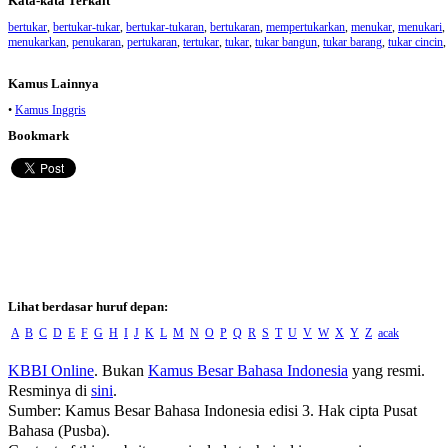
Kata-kata Terkait
bertukar
,
bertukar-tukar
,
bertukar-tukaran
,
bertukaran
,
mempertukarkan
,
menukar
,
menukari
,
menukarkan
,
penukaran
,
pertukaran
,
tertukar
,
tukar
,
tukar bangun
,
tukar barang
,
tukar cincin
,
Kamus Lainnya
•
Kamus Inggris
Bookmark
Lihat berdasar huruf depan:
A
B
C
D
E
F
G
H
I
J
K
L
M
N
O
P
Q
R
S
T
U
V
W
X
Y
Z
acak
KBBI Online
. Bukan
Kamus Besar Bahasa Indonesia
yang resmi.
Resminya di
sini
.
Sumber: Kamus Besar Bahasa Indonesia edisi 3. Hak cipta Pusat
Bahasa (Pusba).