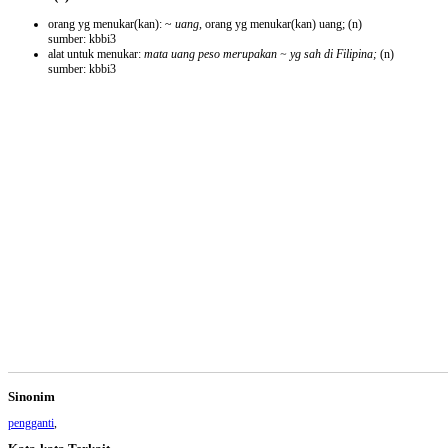
orang yg menukar(kan): ~
uang,
orang yg menukar(kan) uang;
(n)
sumber: kbbi3
alat untuk menukar:
mata uang peso merupakan ~ yg sah di Filipina;
(n)
sumber: kbbi3
Sinonim
pengganti
,