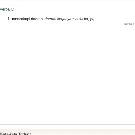
verba
(v)
mencakupi daerah:
daerah kerjanya ~ bukit itu;
(v)
sumber:
Kata-kata Terkait