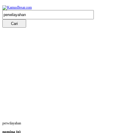
perwilayahan
nomina
(n)