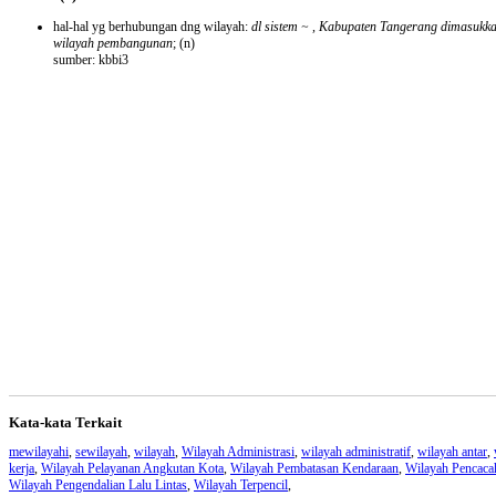
hal-hal yg berhubungan dng wilayah:
dl sistem ~ , Kabupaten Tangerang dimasukka
wilayah pembangunan
;
(n)
sumber: kbbi3
Kata-kata Terkait
mewilayahi
,
sewilayah
,
wilayah
,
Wilayah Administrasi
,
wilayah administratif
,
wilayah antar
,
kerja
,
Wilayah Pelayanan Angkutan Kota
,
Wilayah Pembatasan Kendaraan
,
Wilayah Pencaca
Wilayah Pengendalian Lalu Lintas
,
Wilayah Terpencil
,