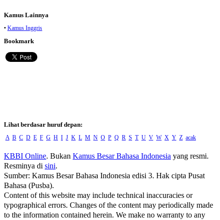
Kamus Lainnya
•
Kamus Inggris
Bookmark
Lihat berdasar huruf depan:
A
B
C
D
E
F
G
H
I
J
K
L
M
N
O
P
Q
R
S
T
U
V
W
X
Y
Z
acak
KBBI Online
. Bukan
Kamus Besar Bahasa Indonesia
yang resmi.
Resminya di
sini
.
Sumber: Kamus Besar Bahasa Indonesia edisi 3. Hak cipta Pusat
Bahasa (Pusba).
Content of this website may include technical inaccuracies or
typographical errors. Changes of the content may periodically made
to the information contained herein. We make no warranty to any