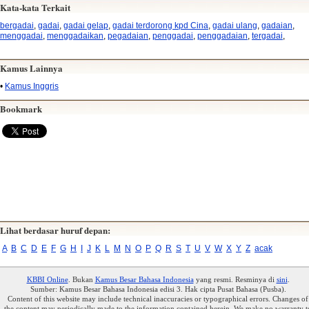
Kata-kata Terkait
bergadai
,
gadai
,
gadai gelap
,
gadai terdorong kpd Cina
,
gadai ulang
,
gadaian
,
menggadai
,
menggadaikan
,
pegadaian
,
penggadai
,
penggadaian
,
tergadai
,
Kamus Lainnya
•
Kamus Inggris
Bookmark
Lihat berdasar huruf depan:
A
B
C
D
E
F
G
H
I
J
K
L
M
N
O
P
Q
R
S
T
U
V
W
X
Y
Z
acak
KBBI Online
. Bukan
Kamus Besar Bahasa Indonesia
yang resmi. Resminya di
sini
.
Sumber: Kamus Besar Bahasa Indonesia edisi 3. Hak cipta Pusat Bahasa (Pusba).
Content of this website may include technical inaccuracies or typographical errors. Changes of
the content may periodically made to the information contained herein. We make no warranty t