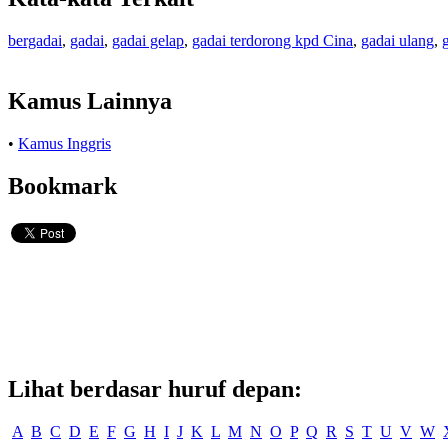
bergadai
,
gadai
,
gadai gelap
,
gadai terdorong kpd Cina
,
gadai ulang
,
Kamus Lainnya
•
Kamus Inggris
Bookmark
Lihat berdasar huruf depan:
A
B
C
D
E
F
G
H
I
J
K
L
M
N
O
P
Q
R
S
T
U
V
W