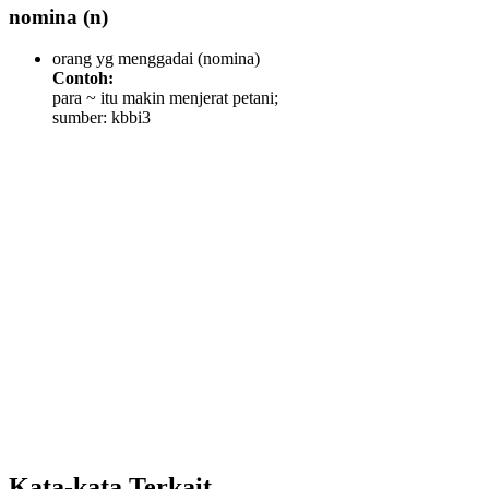
nomina
(n)
orang yg menggadai
(nomina)
Contoh:
para ~ itu makin menjerat petani;
sumber: kbbi3
Kata-kata Terkait