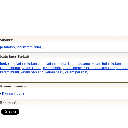
Sinonim
penuaian
,
tahi ketam
,
tatal
,
Kata-kata Terkait
berketam
,
ketam
,
ketam batu
,
ketam betina
,
ketam boseng
,
ketam bulat
,
ketam gal
ketam jantan
,
ketam kumai
,
ketam lidah
,
ketam menyuruhkan anaknya berjalan bet
ketam mulut
,
ketam panjang
,
ketam pasir
,
ketam perapat
,
Kamus Lainnya
•
Kamus Inggris
Bookmark