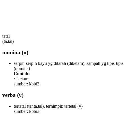
tatal
(ta.tal)
nomina
(n)
serpih-serpih kayu yg ditarah (diketam); sampah yg tipis-tipis
(nomina)
Contoh:
~ ketam;
sumber: kbbi3
verba
(v)
tertatal (ter.ta.tal), terhimpit; tertetal
(v)
sumber: kbbi3