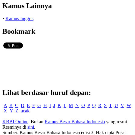
Kamus Lainnya
•
Kamus Inggris
Bookmark
Lihat berdasar huruf depan:
A
B
C
D
E
F
G
H
I
J
K
L
M
N
O
P
Q
R
S
T
U
V
W
X
Y
Z
acak
KBBI Online
. Bukan
Kamus Besar Bahasa Indonesia
yang resmi.
Resminya di
sini
.
Sumber: Kamus Besar Bahasa Indonesia edisi 3. Hak cipta Pusat