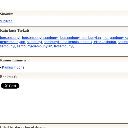
Sinonim
surukan
,
Kata-kata Terkait
bersembunyi
,
bersembunyi-sembunyi
,
bersembunyi-sembunyian
,
menyembunyik
penyembunyian
,
sembunyi
,
sembunyi tuma kepala tersuruk, ekor kelihatan
,
sembu
sembunyi
,
sembunyi-sembunyian
,
tersembunyi
,
Kamus Lainnya
•
Kamus Inggris
Bookmark
Lihat berdasar huruf depan: