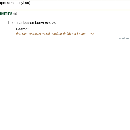
(per.sem.bu.nyi.an)
nomina
(n)
tempat bersembunyi
(nomina)
Contoh:
dng rasa waswas mereka keluar dr lubang-lubang -nya;
sumber: