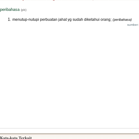
peribahasa
(pb)
menutup-nutupi perbuatan jahat yg sudah diketahui orang;
(peribahasa)
sumber:
Kata-kata Terkait