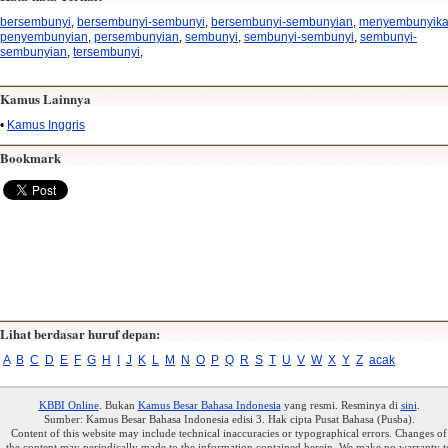
bersembunyi
,
bersembunyi-sembunyi
,
bersembunyi-sembunyian
,
menyembunyik
penyembunyian
,
persembunyian
,
sembunyi
,
sembunyi-sembunyi
,
sembunyi-
sembunyian
,
tersembunyi
,
Kamus Lainnya
•
Kamus Inggris
Bookmark
Lihat berdasar huruf depan:
A
B
C
D
E
F
G
H
I
J
K
L
M
N
O
P
Q
R
S
T
U
V
W
X
Y
Z
acak
KBBI Online
. Bukan
Kamus Besar Bahasa Indonesia
yang resmi. Resminya di
sini
.
Sumber: Kamus Besar Bahasa Indonesia edisi 3. Hak cipta Pusat Bahasa (Pusba).
Content of this website may include technical inaccuracies or typographical errors. Changes of
the content may periodically made to the information contained herein. We make no warranty t