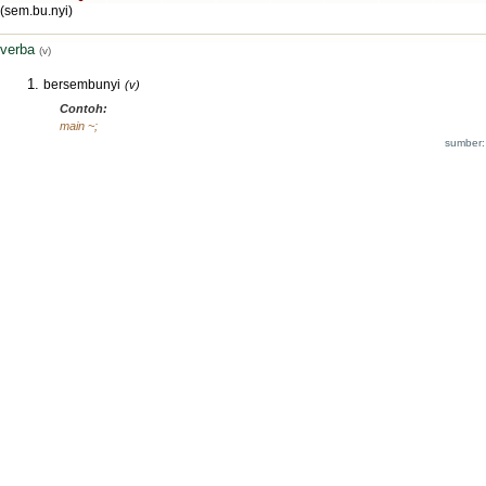
(sem.bu.nyi)
verba
(v)
bersembunyi
(v)
Contoh:
main ~;
sumber: