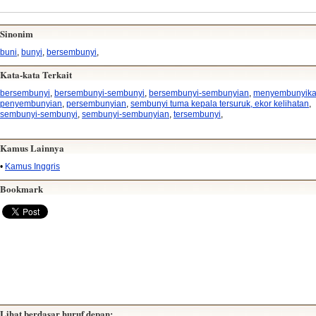
Sinonim
buni
,
bunyi
,
bersembunyi
,
Kata-kata Terkait
bersembunyi
,
bersembunyi-sembunyi
,
bersembunyi-sembunyian
,
menyembunyik
penyembunyian
,
persembunyian
,
sembunyi tuma kepala tersuruk, ekor kelihatan
,
sembunyi-sembunyi
,
sembunyi-sembunyian
,
tersembunyi
,
Kamus Lainnya
•
Kamus Inggris
Bookmark
Lihat berdasar huruf depan: