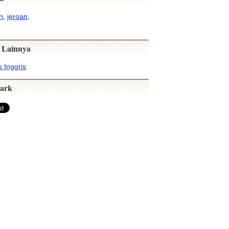
n
,
jeroan
,
 Lainnya
 Inggris
ark