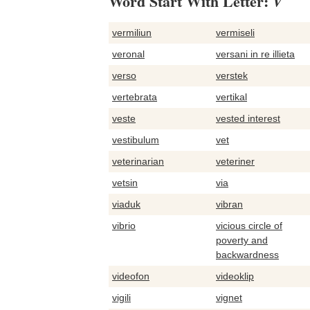
Word Start With Letter:
V
vermiliun
vermiseli
veronal
versani in re illieta
verso
verstek
vertebrata
vertikal
veste
vested interest
vestibulum
vet
veterinarian
veteriner
vetsin
via
viaduk
vibran
vibrio
vicious circle of
poverty and
backwardness
videofon
videoklip
vigili
vignet