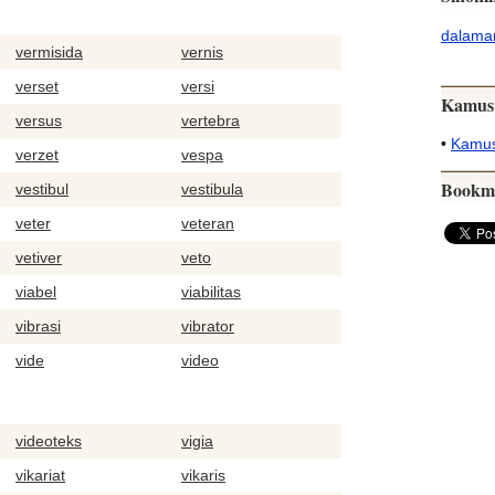
dalama
vermisida
vernis
verset
versi
Kamus
versus
vertebra
•
Kamus
verzet
vespa
Bookm
vestibul
vestibula
veter
veteran
vetiver
veto
viabel
viabilitas
vibrasi
vibrator
vide
video
videoteks
vigia
vikariat
vikaris