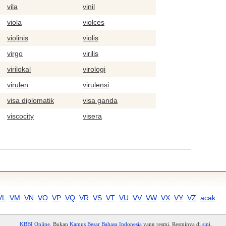
vila
vinil
viola
violces
violinis
violis
virgo
virilis
virilokal
virologi
virulen
virulensi
visa diplomatik
visa ganda
viscocity
visera
VL
VM
VN
VO
VP
VQ
VR
VS
VT
VU
VV
VW
VX
VY
VZ
acak
KBBI Online
. Bukan
Kamus Besar Bahasa Indonesia
yang resmi. Resminya di
sini
.