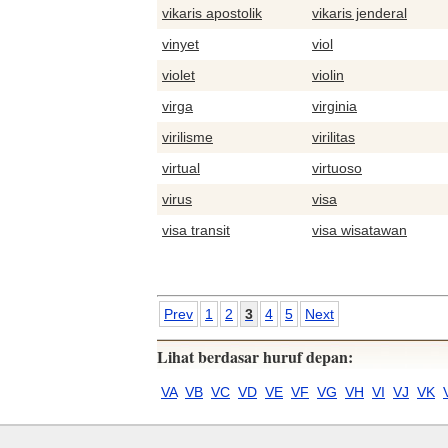
vikaris apostolik
vikaris jenderal
vinyet
viol
violet
violin
virga
virginia
virilisme
virilitas
virtual
virtuoso
virus
visa
visa transit
visa wisatawan
Prev
1
2
3
4
5
Next
Lihat berdasar huruf depan:
VA
VB
VC
VD
VE
VF
VG
VH
VI
VJ
VK