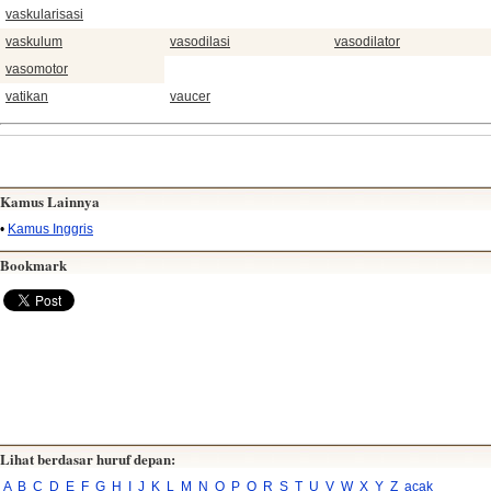
vaskularisasi
vaskulum
vasodilasi
vasodilator
vasomotor
vatikan
vaucer
Kamus Lainnya
•
Kamus Inggris
Bookmark
Lihat berdasar huruf depan:
A
B
C
D
E
F
G
H
I
J
K
L
M
N
O
P
Q
R
S
T
U
V
W
X
Y
Z
acak