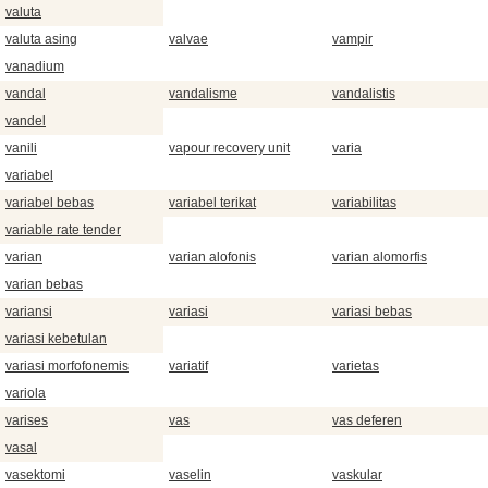
valuta
valuta asing
valvae
vampir
vanadium
vandal
vandalisme
vandalistis
vandel
vanili
vapour recovery unit
varia
variabel
variabel bebas
variabel terikat
variabilitas
variable rate tender
varian
varian alofonis
varian alomorfis
varian bebas
variansi
variasi
variasi bebas
variasi kebetulan
variasi morfofonemis
variatif
varietas
variola
varises
vas
vas deferen
vasal
vasektomi
vaselin
vaskular