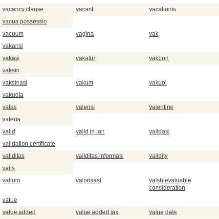
vacancy clause
vacant
vacationis
vacua possessio
vacuum
vagina
vak
vakansi
vakasi
vakatur
vakbon
vaksin
vaksinasi
vakum
vakuol
vakuola
valas
valensi
valentine
valeria
valid
valid in lan
validasi
validation certificate
validitas
validitas informasi
validity
valis
valium
valorisasi
valshievaluable
consideration
value
value added
value added tax
value date