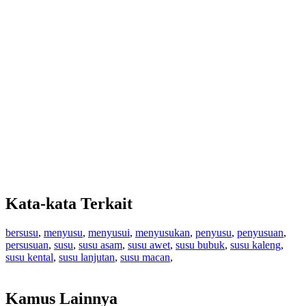
Kata-kata Terkait
bersusu
,
menyusu
,
menyusui
,
menyusukan
,
penyusu
,
penyusuan
,
persusuan
,
susu
,
susu asam
,
susu awet
,
susu bubuk
,
susu kaleng
,
susu kental
,
susu lanjutan
,
susu macan
,
Kamus Lainnya