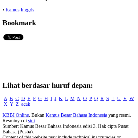
•
Kamus Inggris
Bookmark
Lihat berdasar huruf depan:
A
B
C
D
E
F
G
H
I
J
K
L
M
N
O
P
Q
R
S
T
U
V
W
X
Y
Z
acak
KBBI Online
. Bukan
Kamus Besar Bahasa Indonesia
yang resmi.
Resminya di
sini
.
Sumber: Kamus Besar Bahasa Indonesia edisi 3. Hak cipta Pusat
Bahasa (Pusba).
Content of this website may include technical inaccuracies or