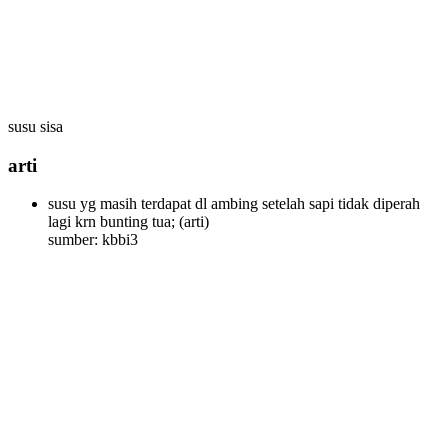
susu sisa
arti
susu yg masih terdapat dl ambing setelah sapi tidak diperah
lagi krn bunting tua;
(arti)
sumber: kbbi3