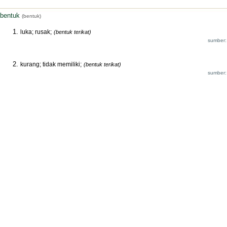
bentuk
(bentuk)
luka; rusak;
(bentuk terikat)
sumber:
kurang; tidak memiliki;
(bentuk terikat)
sumber: