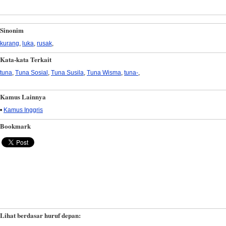
Sinonim
kurang
,
luka
,
rusak
,
Kata-kata Terkait
tuna
,
Tuna Sosial
,
Tuna Susila
,
Tuna Wisma
,
tuna-
,
Kamus Lainnya
•
Kamus Inggris
Bookmark
Lihat berdasar huruf depan: