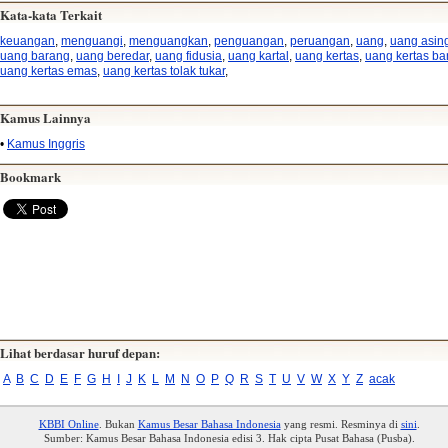
Kata-kata Terkait
keuangan
,
menguangi
,
menguangkan
,
penguangan
,
peruangan
,
uang
,
uang asin
uang barang
,
uang beredar
,
uang fidusia
,
uang kartal
,
uang kertas
,
uang kertas ba
uang kertas emas
,
uang kertas tolak tukar
,
Kamus Lainnya
•
Kamus Inggris
Bookmark
Lihat berdasar huruf depan:
A
B
C
D
E
F
G
H
I
J
K
L
M
N
O
P
Q
R
S
T
U
V
W
X
Y
Z
acak
KBBI Online
. Bukan
Kamus Besar Bahasa Indonesia
yang resmi. Resminya di
sini
.
Sumber: Kamus Besar Bahasa Indonesia edisi 3. Hak cipta Pusat Bahasa (Pusba).