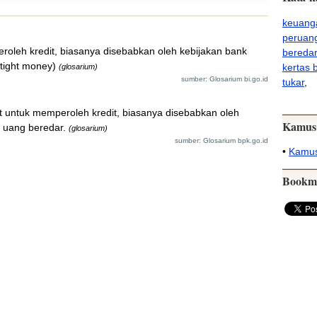
keuang
peruan
roleh kredit, biasanya disebabkan oleh kebijakan bank
beredar
tight money)
kertas 
(glosarium)
sumber: Glosarium bi.go.id
tukar
,
it untuk memperoleh kredit, biasanya disebabkan oleh
Kamus
 uang beredar.
(glosarium)
sumber: Glosarium bpk.go.id
•
Kamus
Bookm