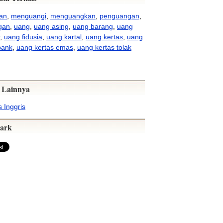
an
,
menguangi
,
menguangkan
,
penguangan
,
gan
,
uang
,
uang asing
,
uang barang
,
uang
,
uang fidusia
,
uang kartal
,
uang kertas
,
uang
bank
,
uang kertas emas
,
uang kertas tolak
 Lainnya
 Inggris
ark