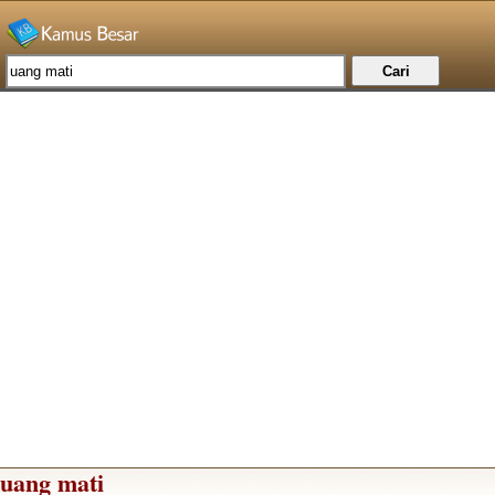
uang mati