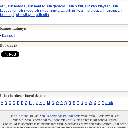
alih
,
alih bahasa
,
alih bentuk
,
alih generasi
,
alih huruf
,
alih kebudayaan
,
alih
kedudukan
,
alih kode
,
alih kredit nirwarta
,
alih milik
,
alih profesi
,
alih tanam
,
alih
teknologi
,
alih wilayah
,
alih-alih
,
Kamus Lainnya
•
Kamus Inggris
Bookmark
Lihat berdasar huruf depan:
A
B
C
D
E
F
G
H
I
J
K
L
M
N
O
P
Q
R
S
T
U
V
W
X
Y
Z
acak
KBBI Online
. Bukan
Kamus Besar Bahasa Indonesia
yang resmi. Resminya di
sini
.
Sumber: Kamus Besar Bahasa Indonesia edisi 3. Hak cipta Pusat Bahasa (Pusba).
Content of this website may include technical inaccuracies or typographical errors. Changes of
the content may periodically made to the information contained herein. We make no warranty t