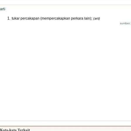
arti
tukar percakapan (mempercakapkan perkara lain);
(arti)
sumber:
Kata-kata Terkait