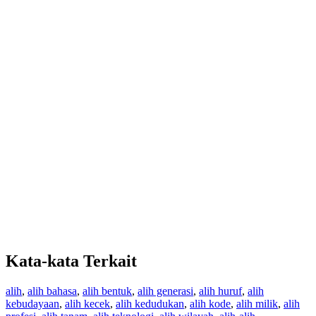
Kata-kata Terkait
alih
,
alih bahasa
,
alih bentuk
,
alih generasi
,
alih huruf
,
alih
kebudayaan
,
alih kecek
,
alih kedudukan
,
alih kode
,
alih milik
,
alih