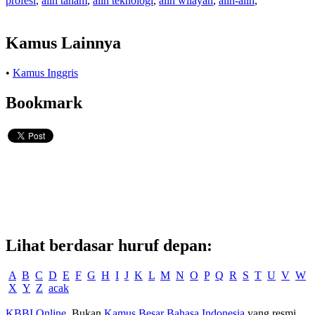
profesi
,
alih tanam
,
alih teknologi
,
alih wilayah
,
alih-alih
,
Kamus Lainnya
•
Kamus Inggris
Bookmark
Lihat berdasar huruf depan:
A
B
C
D
E
F
G
H
I
J
K
L
M
N
O
P
Q
R
S
T
U
V
W
X
Y
Z
acak
KBBI Online
. Bukan
Kamus Besar Bahasa Indonesia
yang resmi.