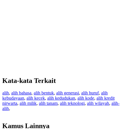
Kata-kata Terkait
alih
,
alih bahasa
,
alih bentuk
,
alih generasi
,
alih huruf
,
alih
kebudayaan
,
alih kecek
,
alih kedudukan
,
alih kode
,
alih kredit
nirwarta
,
alih milik
,
alih tanam
,
alih teknologi
,
alih wilayah
,
alih-
alih
,
Kamus Lainnya