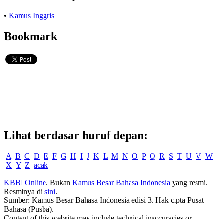
•
Kamus Inggris
Bookmark
Lihat berdasar huruf depan:
A
B
C
D
E
F
G
H
I
J
K
L
M
N
O
P
Q
R
S
T
U
V
W
X
Y
Z
acak
KBBI Online
. Bukan
Kamus Besar Bahasa Indonesia
yang resmi.
Resminya di
sini
.
Sumber: Kamus Besar Bahasa Indonesia edisi 3. Hak cipta Pusat
Bahasa (Pusba).
Content of this website may include technical inaccuracies or