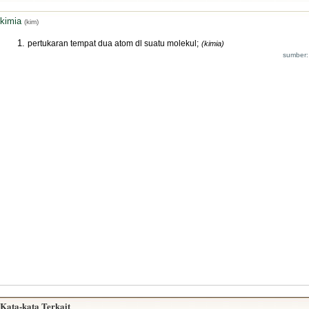
kimia
(kim)
pertukaran tempat dua atom dl suatu molekul;
(kimia)
sumber:
Kata-kata Terkait