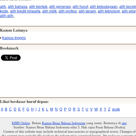
alih
,
alih bahasa
,
alih bentuk
,
alih generasi
,
alih huruf
,
alih kebudayaan
,
alih kecek
kode
,
alih kredit nirwarta
,
alih milik
,
alih profesi
,
alih tanam
,
alih teknologi
,
alih wil
alih-alih
,
Kamus Lainnya
•
Kamus Inggris
Bookmark
Lihat berdasar huruf depan:
A
B
C
D
E
F
G
H
I
J
K
L
M
N
O
P
Q
R
S
T
U
V
W
X
Y
Z
acak
KBBI Online
. Bukan
Kamus Besar Bahasa Indonesia
yang resmi. Resminya di
sini
.
Sumber: Kamus Besar Bahasa Indonesia edisi 3. Hak cipta Pusat Bahasa (Pusba).
Content of this website may include technical inaccuracies or typographical errors. Changes of
the content may periodically made to the information contained herein. We make no warranty t