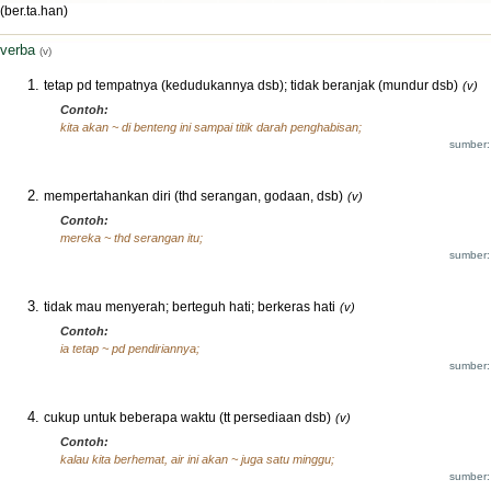
(ber.ta.han)
verba
(v)
tetap pd tempatnya (kedudukannya dsb); tidak beranjak (mundur dsb)
(v)
Contoh:
kita akan ~ di benteng ini sampai titik darah penghabisan;
sumber:
mempertahankan diri (thd serangan, godaan, dsb)
(v)
Contoh:
mereka ~ thd serangan itu;
sumber:
tidak mau menyerah; berteguh hati; berkeras hati
(v)
Contoh:
ia tetap ~ pd pendiriannya;
sumber:
cukup untuk beberapa waktu (tt persediaan dsb)
(v)
Contoh:
kalau kita berhemat, air ini akan ~ juga satu minggu;
sumber: