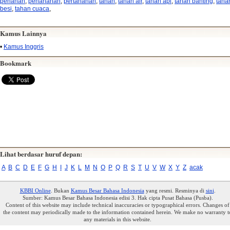
penahan
,
penahanan
,
pertahanan
,
tahan
,
tahan air
,
tahan api
,
tahan banting
,
taha
besi
,
tahan cuaca
,
Kamus Lainnya
•
Kamus Inggris
Bookmark
Lihat berdasar huruf depan:
A
B
C
D
E
F
G
H
I
J
K
L
M
N
O
P
Q
R
S
T
U
V
W
X
Y
Z
acak
KBBI Online
. Bukan
Kamus Besar Bahasa Indonesia
yang resmi. Resminya di
sini
.
Sumber: Kamus Besar Bahasa Indonesia edisi 3. Hak cipta Pusat Bahasa (Pusba).
Content of this website may include technical inaccuracies or typographical errors. Changes of
the content may periodically made to the information contained herein. We make no warranty t
any materials in this website.