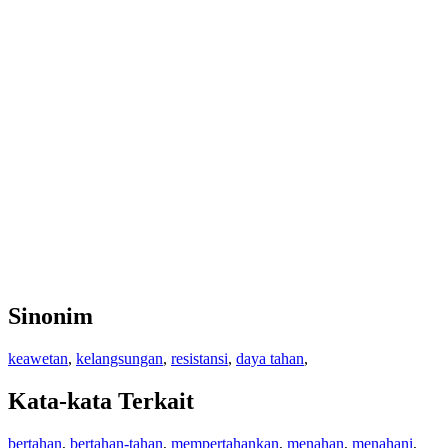
Sinonim
keawetan
,
kelangsungan
,
resistansi
,
daya tahan
,
Kata-kata Terkait
bertahan
,
bertahan-tahan
,
mempertahankan
,
menahan
,
menahani
,