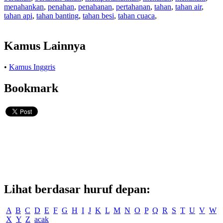
menahankan
,
penahan
,
penahanan
,
pertahanan
,
tahan
,
tahan air
,
tahan api
,
tahan banting
,
tahan besi
,
tahan cuaca
,
Kamus Lainnya
•
Kamus Inggris
Bookmark
Lihat berdasar huruf depan:
A
B
C
D
E
F
G
H
I
J
K
L
M
N
O
P
Q
R
S
T
U
V
W
X
Y
Z
acak