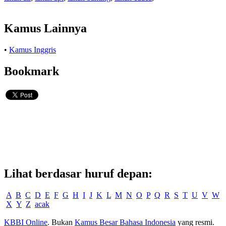
Kamus Lainnya
•
Kamus Inggris
Bookmark
Lihat berdasar huruf depan:
A
B
C
D
E
F
G
H
I
J
K
L
M
N
O
P
Q
R
S
T
U
V
W
X
Y
Z
acak
KBBI Online
. Bukan
Kamus Besar Bahasa Indonesia
yang resmi.