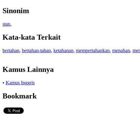
Sinonim
stan
,
Kata-kata Terkait
bertahan
,
bertahan-tahan
,
ketahanan
,
mempertahankan
,
menahan
,
men
Kamus Lainnya
•
Kamus Inggris
Bookmark