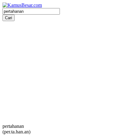
pertahanan
(per.ta.han.an)