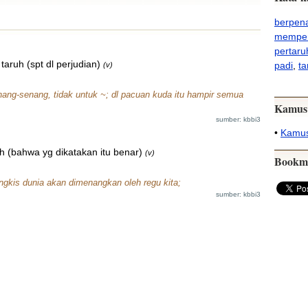
berpen
memper
pertaru
aruh (spt dl perjudian)
padi
,
ta
(v)
ang-senang, tidak untuk ~; dl pacuan kuda itu hampir semua
Kamus
sumber: kbbi3
•
Kamus
 (bahwa yg dikatakan itu benar)
(v)
Bookm
ngkis dunia akan dimenangkan oleh regu kita;
sumber: kbbi3