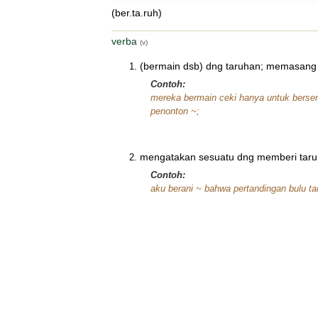
(ber.ta.ruh)
verba
(v)
(bermain dsb) dng taruhan; memasang t
Contoh:
mereka bermain ceki hanya untuk bersen
penonton ~;
mengatakan sesuatu dng memberi taruh
Contoh:
aku berani ~ bahwa pertandingan bulu ta