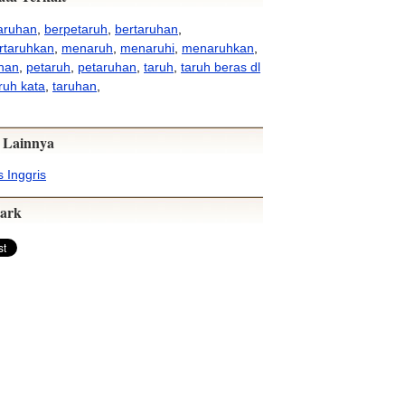
aruhan
,
berpetaruh
,
bertaruhan
,
taruhkan
,
menaruh
,
menaruhi
,
menaruhkan
,
han
,
petaruh
,
petaruhan
,
taruh
,
taruh beras dl
ruh kata
,
taruhan
,
 Lainnya
 Inggris
ark