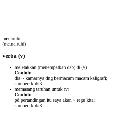
menaruhi
(me.na.ruhi)
verba
(v)
meletakkan (menempatkan dsb) di
(v)
Contoh:
dia ~ kamarnya dng bermacam-macam kaligrafi;
sumber: kbbi3
memasang taruhan untuk
(v)
Contoh:
pd pertandingan itu saya akan ~ regu kita;
sumber: kbbi3