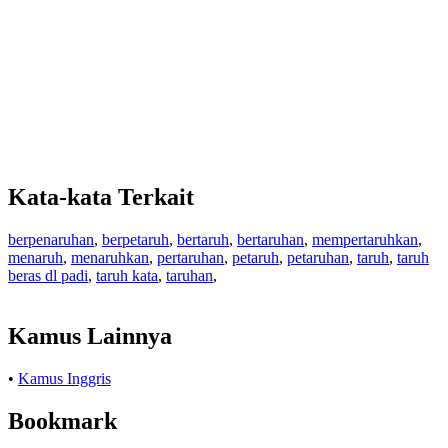
Kata-kata Terkait
berpenaruhan
,
berpetaruh
,
bertaruh
,
bertaruhan
,
mempertaruhkan
,
menaruh
,
menaruhkan
,
pertaruhan
,
petaruh
,
petaruhan
,
taruh
,
taruh
beras dl padi
,
taruh kata
,
taruhan
,
Kamus Lainnya
•
Kamus Inggris
Bookmark