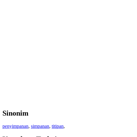
Sinonim
penyimpanan
,
simpanan
,
titipan
,