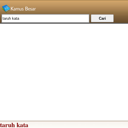
taruh kata